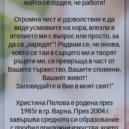
който се гордея, че работя!
Огромна чест и удоволствие е да 
видя усмивките на хора, влезли в 
ателието ми с въпрос или просто, за 
да се „заредят“! Радвам се, че онова, 
което се таи в сърцето ми и творят 
ръцете ми, се превръща в част от 
Вашето тържество, Вашите спомени, 
Вашият живот!
Заповядайте и Вие в моят свят!“
Христина Пелова е родена през 
1985г в гр. Варна. През 2004 г 
завършва средното си образование 
с профил приложни изкуства, което 