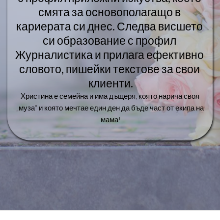
смята за основополагащо в 
кариерата си днес. Следва висшето 
си образование с профил 
Журналистика и прилага ефективно 
словото, пишейки текстове за свои 
клиенти.
Христина е семейна и има дъщеря, която нарича своя 
„муза“ и която мечтае един ден да бъде част от екипа на 
мама!