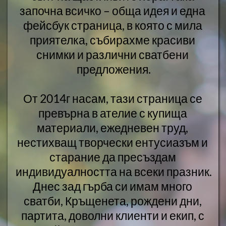
започна всичко – обща идея и една 
фейсбук страница, в която с мила 
приятелка, събирахме красиви 
снимки и различни сватбени 
предложения.
От 2014г насам, тази страница се 
превърна в ателие с купища 
материали, ежедневен труд, 
нестихващ творчески ентусиазъм и 
старание да пресъздам 
индивидуалността на всеки празник.
Днес зад гърба си имам много 
сватби, Кръщенета, рождени дни, 
партита, доволни клиенти и екип, с 