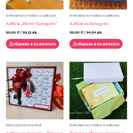
Бебешки кутийки и албуми
Бебешки кутийки и албуми
Албум „Моето Кръщене“
Албум за Кръщене
20,00
€
/ 39,12 лв.
33,00
€
/ 64,54 лв.
Добавяне в количката
Добавяне в количката
Абитуриентски бал
Бебешки кутийки и албуми