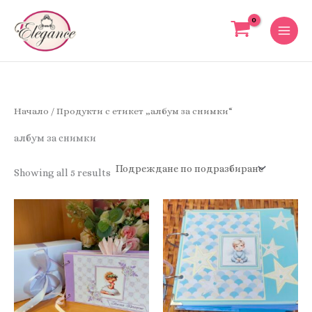
Skip
to
content
Начало
/ Продукти с етикет „албум за снимки“
албум за снимки
Showing all 5 results