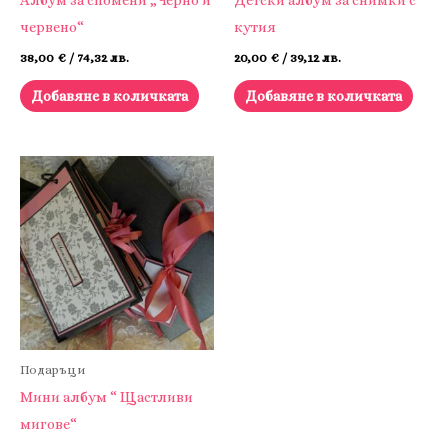
Албум за спомени „Черно и
Детски албум за снимки с
червено“
кутия
38,00
€
/ 74,32 лв.
20,00
€
/ 39,12 лв.
Добавяне в количката
Добавяне в количката
Подаръци
Мини албум “ Щастливи
мигове“