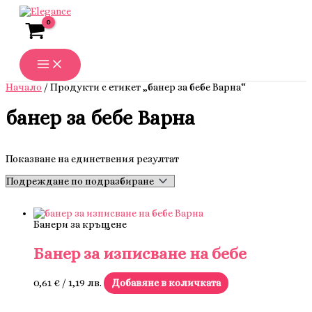
Skip
to
content
Начало
/ Продукти с етикет „банер за бебе Варна“
банер за бебе Варна
Показване на единствения резултат
Банери за кръщене
Банер за изписване на бебе
0,61
€
/ 1,19 лв.
Добавяне в количката