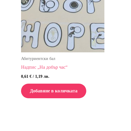
Абитуриентски бал
Надпис „На добър час“
0,61
€
/ 1,19 лв.
Добавяне в количката