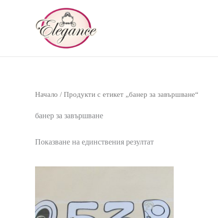
Skip
to
content
Начало
/ Продукти с етикет „банер за завършване“
банер за завършване
Показване на единствения резултат