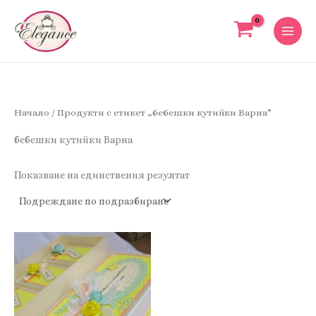
Skip
to
content
Начало
/ Продукти с етикет „бебешки кутийки Варна“
бебешки кутийки Варна
Показване на единствения резултат