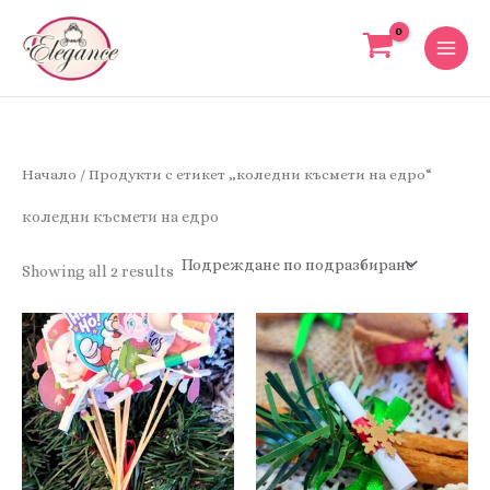
Skip
to
content
Начало
/ Продукти с етикет „коледни късмети на едро“
коледни късмети на едро
Showing all 2 results