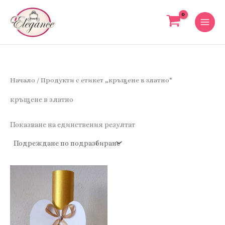
Skip
to
content
Начало
/ Продукти с етикет „кръщене в златно“
кръщене в златно
Показване на единствения резултат