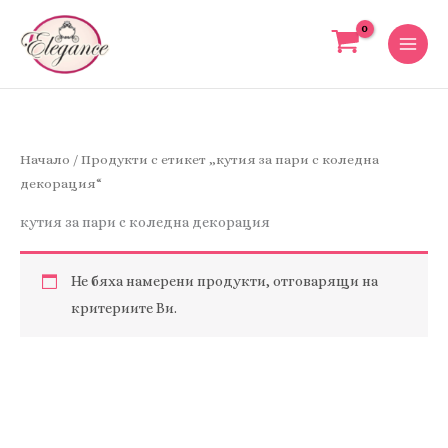
Skip
to
content
Начало
/ Продукти с етикет „кутия за пари с коледна
декорация“
кутия за пари с коледна декорация
Не бяха намерени продукти, отговарящи на
критериите Ви.