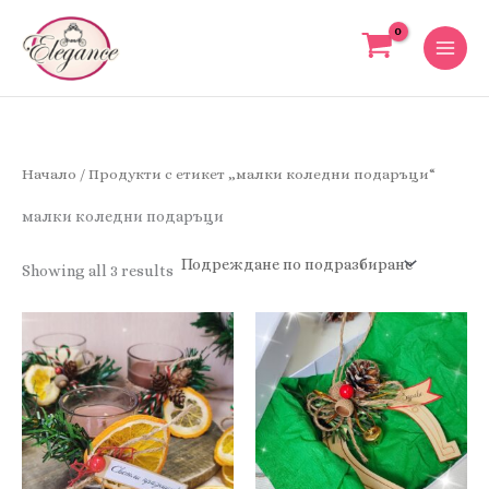
Skip
to
content
Начало
/ Продукти с етикет „малки коледни подаръци“
малки коледни подаръци
Showing all 3 results