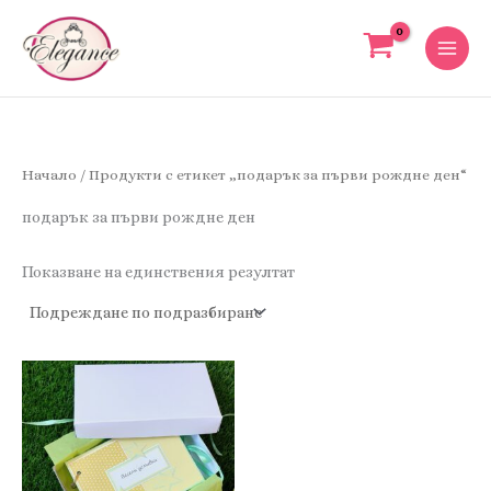
Skip
to
content
Начало
/ Продукти с етикет „подарък за първи рождне ден“
подарък за първи рождне ден
Показване на единствения резултат