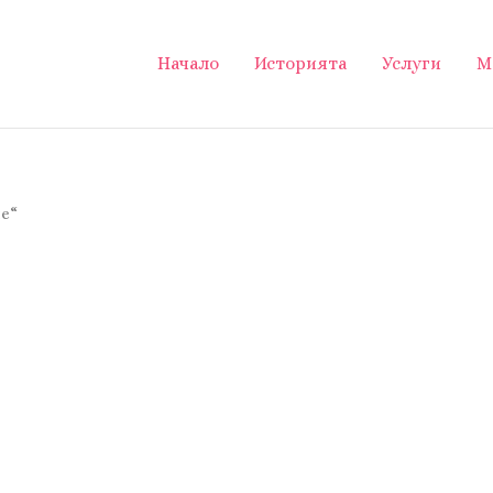
Начало
Историята
Услуги
М
не“