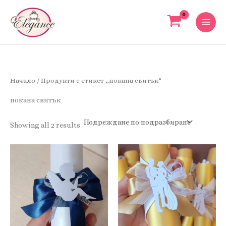
Skip
to
content
Начало
/ Продукти с етикет „покана свитък“
покана свитък
Showing all 2 results