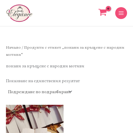
Skip
to
content
Начало
/ Продукти с етикет „покани за кръщене с народни
мотиви“
покани за кръщене с народни мотиви
Показване на единствения резултат