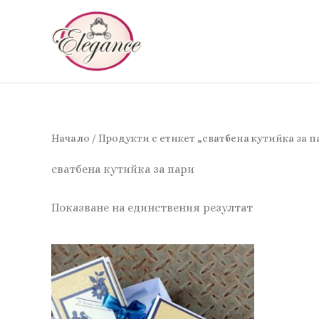
Skip
to
content
Начало
/ Продукти с етикет „сватбена кутийка за п
сватбена кутийка за пари
Показване на единствения резултат