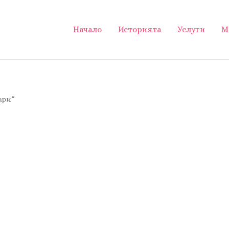
Начало
Историята
Услуги
М
ари“