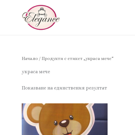
Skip
to
content
Начало
/ Продукти с етикет „украса мече“
украса мече
Показване на единствения резултат