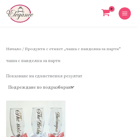
Skip
to
content
Начало
/ Продукти с етикет „чаша с панделка за парти“
чаша с панделка за парти
Показване на единствения резултат