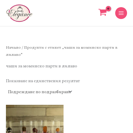
Skip
to
content
Начало
/ Продукти с етикет „чаши за моминско парти в
лилаво“
чаши за моминско парти в лилаво
Показване на единствения резултат