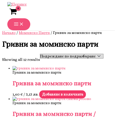
Skip
to
content
Начало
/
Моминско Парти
/ Гривни за моминско парти
Гривни за моминско парти
Showing all 12 results
Гривни за моминско парти
Гривна за моминско парти
1,60
€
/ 3,13 лв.
Добавяне в количката
Гривни за моминско парти
Гривни за моминско парти /