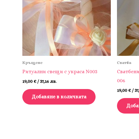
Кръщене
Сватба
Ритуални свещи с украса N003
Сватбени
006
19,00
€
/ 37,16 лв.
19,00
€
/ 37
Добавяне в количката
Доба