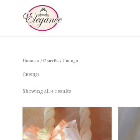
Skip
to
content
Начало
/
Сватба
/ Свещи
Свещи
Showing all 4 results