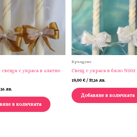
Кръщене
 свещи с украса в златно
Свещ с украса в бяло N002
19,00
€
/ 37,16 лв.
,16 лв.
Добавяне в количката
вяне в количката