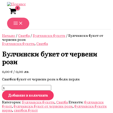
Skip
to
content
Начало
/
Сватба
/
Булчински букети
/ Булчински букет от
червени рози
Булчински букети
,
Сватба
Булчински букет от червени
рози
0,00
€
/ 0,00 лв.
Сватбен букет от червени рози и бели перли
количество
за
Булчински
Добавяне в количката
букет
Категории:
Булчински букети
,
Сватба
Етикети:
булчински
от
букет
,
булчински букет от червени рози
,
булчински букети
червени
варна
,
сватбен букет
рози