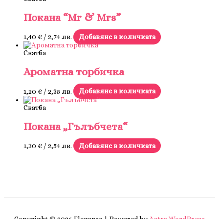
Покана “Mr & Mrs”
1,40
€
/ 2,74 лв.
Добавяне в количката
Сватба
Ароматна торбичка
1,20
€
/ 2,35 лв.
Добавяне в количката
Сватба
Покана „Гълъбчета“
1,30
€
/ 2,54 лв.
Добавяне в количката
Copyright © 2026 Elegance | Powered by
Astra WordPress