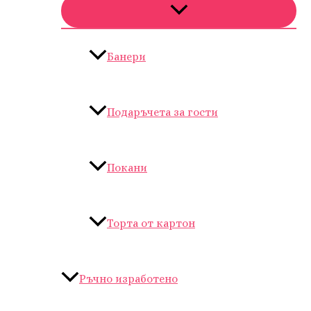
Банери
Подаръчета за гости
Покани
Торта от картон
Ръчно изработено