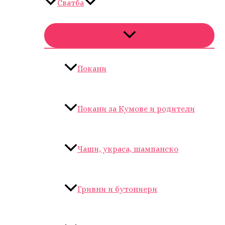
Сватба
Покани
Покани за Кумове и родители
Чаши, украса, шампанско
Гривни и бутониери