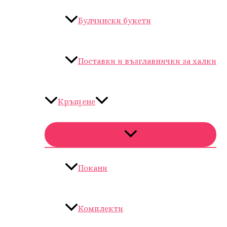
Булчински букети
Поставки и възглавнички за халки
Кръщене
Покани
Комплекти