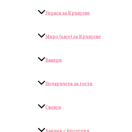
Украса за Кръщене
Миро (хасе) за Кръщене
Банери
Подаръчета за гости
Свещи
Хавлия с бродерия