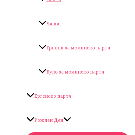
Чаши
Гривни за моминско парти
Було за моминско парти
Ергенско парти
Рожден Ден