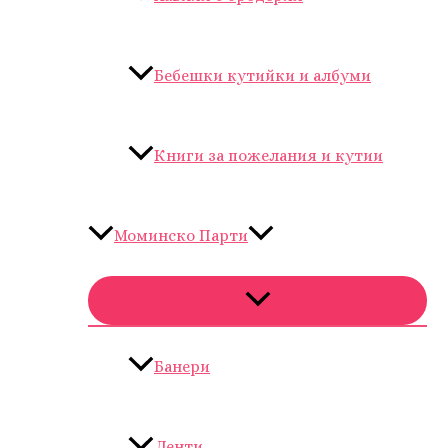
Бебешки кутийки и албуми
Книги за пожелания и кутии
Моминско Парти
Банери
Ленти