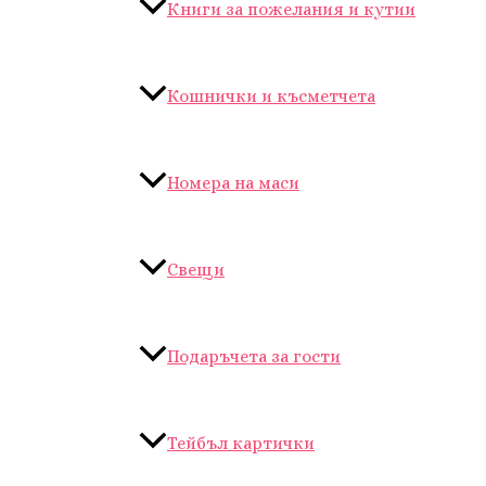
Книги за пожелания и кутии
Кошнички и късметчета
Номера на маси
Свещи
Подаръчета за гости
Тейбъл картички