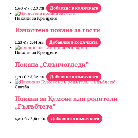
1,60
€
/ 3,13 лв.
Добавяне в количката
Покани за Кръщене
Изчистена покана за гости
1,25
€
/ 2,44 лв.
Добавяне в количката
Покани за Кръщене
Покана „Слънчогледи“
1,70
€
/ 3,32 лв.
Добавяне в количката
Сватба
Покана за Кумове или родители
„Гълъбчета“
4,50
€
/ 8,80 лв.
Добавяне в количката