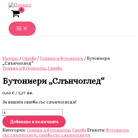
Skip
to
content
Начало
/
Сватба
/
Гривни и бутониери
/ Бутониери
„Слънчоглед“
Гривни и бутониери
,
Сватба
Бутониери „Слънчоглед“
0,65
€
/ 1,27 лв.
За вашата сватба със слънчогледи!
количество
за
Бутониери
Добавяне в количката
"Слънчоглед"
Категории:
Гривни и бутониери
,
Сватба
Етикети:
бутониери
със слънчоглед
,
сватба със слънчогледи