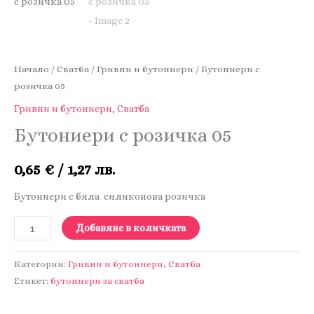
Начало
/
Сватба
/
Гривни и бутониери
/ Бутониери с
розичка 05
Гривни и бутониери
,
Сватба
Бутониери с розичка 05
0,65
€
/ 1,27 лв.
Бутониери с бяла силиконова розичка
количество
Добавяне в количката
за
Бутониери
Категории:
Гривни и бутониери
,
Сватба
с
Етикет:
бутониери за сватба
розичка