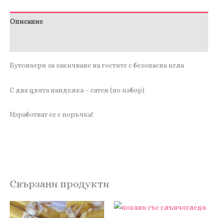
05
Описание
Отзиви (0)
Бутониери за закичване на гостите с безопасна игла
С два цвята панделка – сатен (по избор)
Изработват се с поръчка!
Свързани продукти