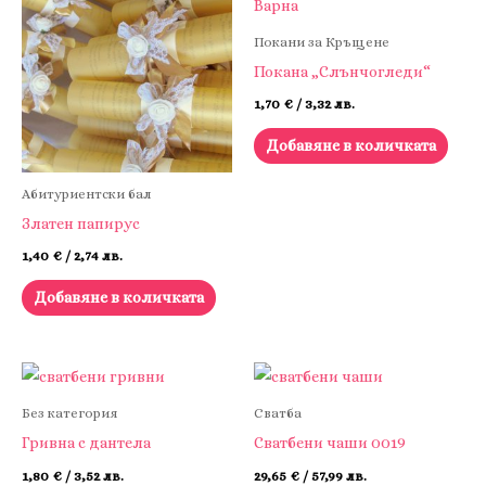
Покани за Кръщене
Покана „Слънчогледи“
1,70
€
/ 3,32 лв.
Добавяне в количката
Абитуриентски бал
Златен папирус
1,40
€
/ 2,74 лв.
Добавяне в количката
Без категория
Сватба
Гривна с дантела
Сватбени чаши 0019
1,80
€
/ 3,52 лв.
29,65
€
/ 57,99 лв.