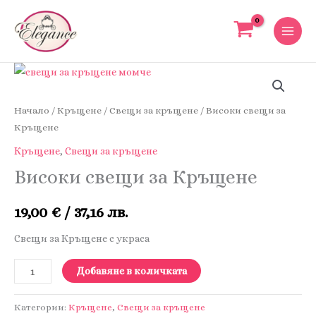
Skip
to
content
Начало
/
Кръщене
/
Свещи за кръщене
/ Високи свещи за
Кръщене
Кръщене
,
Свещи за кръщене
Високи свещи за Кръщене
19,00
€
/ 37,16 лв.
Свещи за Кръщене с украса
количество
Добавяне в количката
за
Високи
Категории:
Кръщене
,
Свещи за кръщене