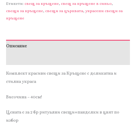
свещи
Етикети:
свещ за кръщене
,
свещ за кръщене в синьо
,
свещи за кръщене
,
свещи за църквата
,
украсени свещи за
за
кръщене
Кръщене
Описание
Отзиви (0)
Комплект красиви свещи за Кръщене с деликатна и
стилна украса
Височина – 40см!
Цената е за 2 бр ритуални свещи+панделки в цвят по
избор