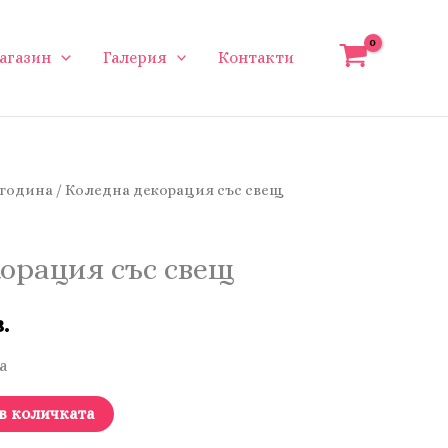
агазин
Галерия
Контакти
 година
/ Коледна декорация със свещ
орация със свещ
.
а
в количката