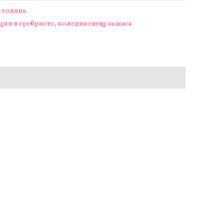
а година
ция в сребристо
,
коледна свещ за маса