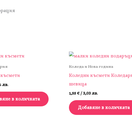
орация
ория
Коледа и Нова година
 късмети
Коледни късмети Коледари
шевица
6 лв.
1,55
€
/ 3,03 лв.
вяне в количката
Добавяне в количката