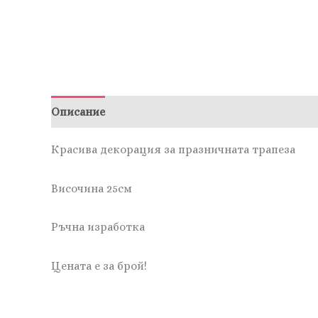
Описание
Отзиви (0)
Красива декорация за празничната трапеза
Височина 25см
Ръчна изработка
Цената е за брой!