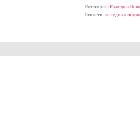
Коледна
Категория:
Коледа и Нов
декорация
Етикети:
коледна декора
със
свещ