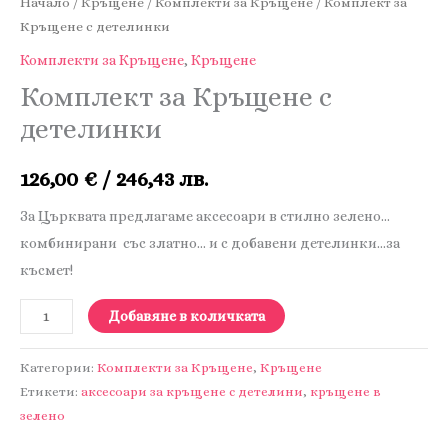
Начало
/
Кръщене
/
Комплекти за Кръщене
/ Комплект за
Кръщене с детелинки
Комплекти за Кръщене
,
Кръщене
Комплект за Кръщене с
детелинки
126,00
€
/ 246,43 лв.
За Църквата предлагаме аксесоари в стилно зелено…
комбинирани със златно… и с добавени детелинки…за
късмет!
количество
Добавяне в количката
за
Комплект
Категории:
Комплекти за Кръщене
,
Кръщене
за
Етикети:
аксесоари за кръщене с детелини
,
кръщене в
зелено
Кръщене
с