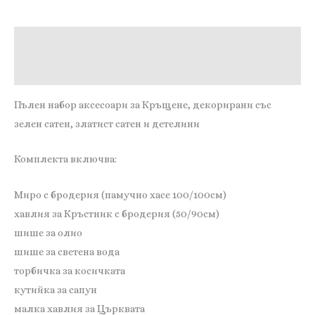
детелинки
Описание
Отзиви (0)
Пълен набор аксесоари за Кръщене, декорирани със
зелен сатен, златист сатен и детелини
Комплекта включва:
Миро с бродерия (памучно хасе 100/100см)
хавлия за Кръстник с бродерия (50/90см)
шише за олио
шише за светена вода
торбичка за косичката
кутийка за сапун
малка хавлия за Църквата