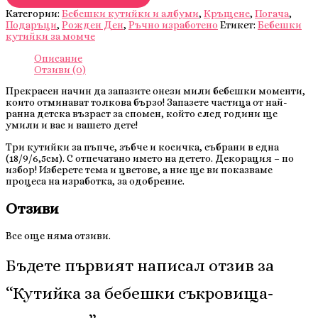
за
Категории:
Бебешки кутийки и албуми
,
Кръщене
,
Погача
,
бебешки
Подаръци
,
Рожден Ден
,
Ръчно изработено
Етикет:
Бебешки
съкровища-
кутийки за момче
момченце
Описание
Отзиви (0)
Прекрасен начин да запазите онези мили бебешки моменти,
които отминават толкова бързо! Запазете частица от най-
ранна детска възраст за спомен, който след години ще
умили и вас и вашето дете!
Три кутийки за пъпче, зъбче и косичка, събрани в една
(18/9/6,5см). С отпечатано името на детето. Декорация – по
избор! Изберете тема и цветове, а ние ще ви показваме
процеса на изработка, за одобрение.
Отзиви
Все още няма отзиви.
Бъдете първият написал отзив за
“Кутийка за бебешки съкровища-