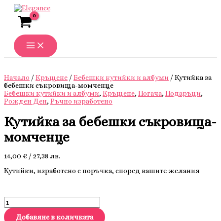
Skip
to
content
Начало
/
Кръщене
/
Бебешки кутийки и албуми
/ Кутийка за
бебешки съкровища-момченце
Бебешки кутийки и албуми
,
Кръщене
,
Погача
,
Подаръци
,
Рожден Ден
,
Ръчно изработено
Кутийка за бебешки съкровища-
момченце
14,00
€
/ 27,38 лв.
Кутийки, изработено с поръчка, според вашите желания
количество
за
Кутийка
Добавяне в количката