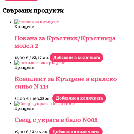
Свързани продукти
Кръщене
Покана за Кръстник/Кръстница
модел 2
12,00
€
/ 23,47 лв.
Добавяне в количката
Кръщене
Комплект за Кръщене в кралско
синьо N 114
82,00
€
/ 160,38 лв.
Добавяне в количката
Кръщене
Свещ с украса в бяло N002
19,00
€
/ 37,16 лв.
Добавяне в количката