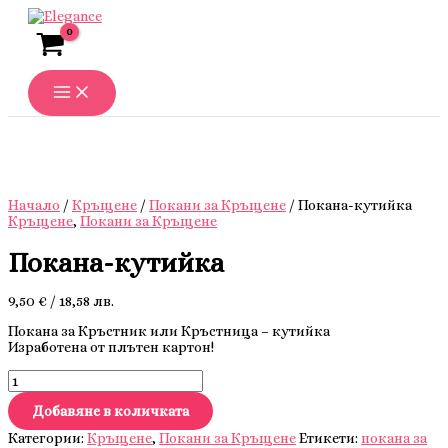
Skip
to
content
Начало
/
Кръщене
/
Покани за Кръщене
/ Покана-кутийка
Кръщене
,
Покани за Кръщене
Покана-кутийка
9,50
€
/ 18,58 лв.
Покана за Кръстник или Кръстница – кутийка
Изработена от плътен картон!
количество
за
Покана-
Добавяне в количката
кутийка
Категории:
Кръщене
,
Покани за Кръщене
Етикети:
покана за