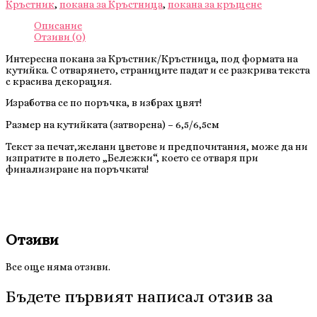
Кръстник
,
покана за Кръстница
,
покана за кръщене
Описание
Отзиви (0)
Интересна покана за Кръстник/Кръстница, под формата на
кутийка. С отварянето, страниците падат и се разкрива текста
с красива декорация.
Изработва се по поръчка, в избрах цвят!
Размер на кутийката (затворена) – 6,5/6,5см
Текст за печат,желани цветове и предпочитания, може да ни
изпратите в полето „Бележки“, което се отваря при
финализиране на поръчката!
Отзиви
Все още няма отзиви.
Бъдете първият написал отзив за