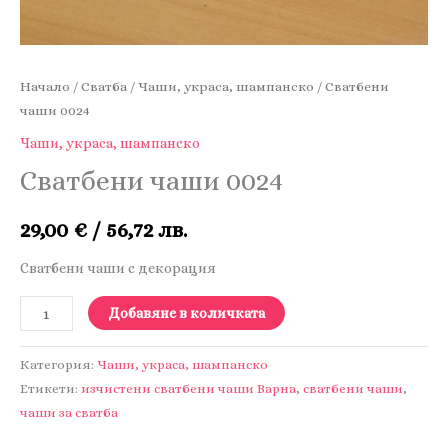
Начало
/
Сватба
/
Чаши, украса, шампанско
/ Сватбени
чаши 0024
Чаши, украса, шампанско
Сватбени чаши 0024
29,00
€
/ 56,72 лв.
Сватбени чаши с декорация
количество
Добавяне в количката
за
Сватбени
Категория:
Чаши, украса, шампанско
чаши
Етикети:
изчистени сватбени чаши Варна
,
сватбени чаши
,
чаши за сватба
0024