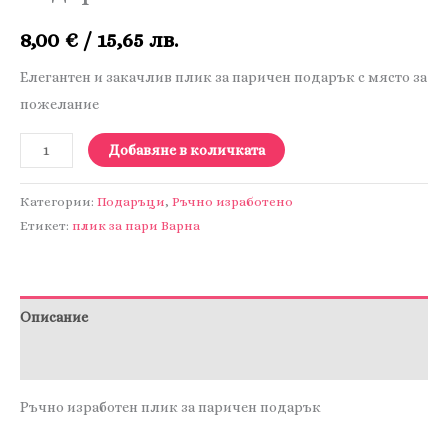
8,00
€
/ 15,65 лв.
Елегантен и закачлив плик за паричен подарък с място за
пожелание
количество
Добавяне в количката
за
Сватбен
Категории:
Подаръци
,
Ръчно изработено
плик
Етикет:
плик за пари Варна
за
паричен
подарък
Описание
006
Отзиви (0)
Ръчно изработен плик за паричен подарък