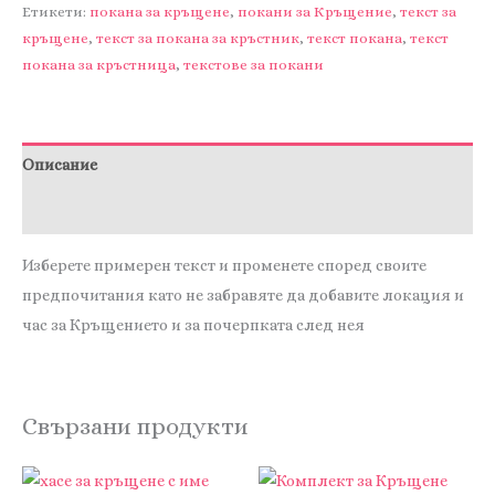
за
Етикети:
покана за кръщене
,
покани за Кръщение
,
текст за
кръщене
,
текст за покана за кръстник
,
текст покана
,
текст
покани
покана за кръстница
,
текстове за покани
за
Кръщене
Описание
Отзиви (0)
Изберете примерен текст и променете според своите
предпочитания като не забравяте да добавите локация и
час за Кръщението и за почерпката след нея
Свързани продукти