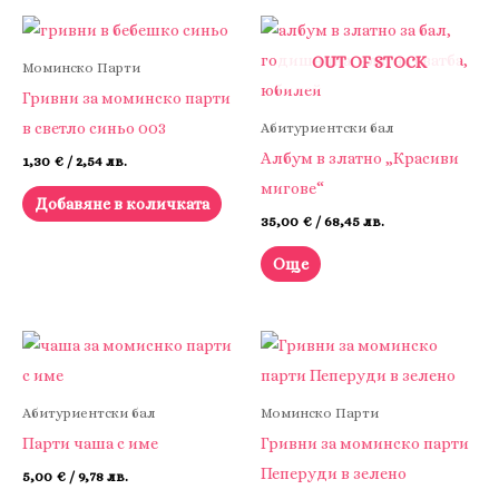
OUT OF STOCK
Моминско Парти
Гривни за моминско парти
в светло синьо 003
Абитуриентски бал
Албум в златно „Красиви
1,30
€
/ 2,54 лв.
мигове“
Добавяне в количката
35,00
€
/ 68,45 лв.
Още
Абитуриентски бал
Моминско Парти
Парти чаша с име
Гривни за моминско парти
Пеперуди в зелено
5,00
€
/ 9,78 лв.