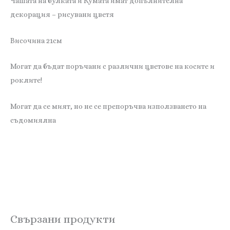
Чашата на булката и Кумата имат допълнителна
декорация – рисувани цветя
Височина 21см
Могат да бъдат поръчани с различни цветове на косите и
роклите!
Могат да се мият, но не се препоръчва използването на
съдомиялна
Свързани продукти