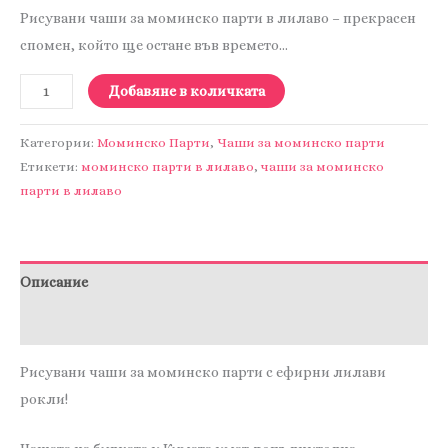
Рисувани чаши за моминско парти в лилаво – прекрасен
спомен, който ще остане във времето…
количество
Добавяне в количката
за
Чаши
Категории:
Моминско Парти
,
Чаши за моминско парти
за
Етикети:
моминско парти в лилаво
,
чаши за моминско
парти в лилаво
моминско
парти
Описание
Отзиви (0)
Рисувани чаши за моминско парти с ефирни лилави
рокли!