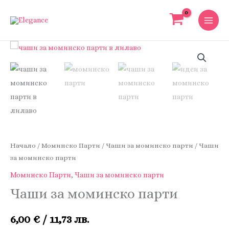
Skip
to
content
Начало
/
Моминско Парти
/
Чаши за моминско парти
/ Чаши
за моминско парти
Моминско Парти
,
Чаши за моминско парти
Чаши за моминско парти
6,00
€
/ 11,73 лв.